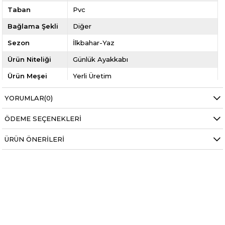
Taban
Pvc
Bağlama Şekli
Diğer
Sezon
İlkbahar-Yaz
Ürün Niteliği
Günlük Ayakkabı
Ürün Meşei
Yerli Üretim
Cinsiyet
Kadın
YORUMLAR
(0)
Model Kodu
N-2026
ÖDEME SEÇENEKLERI
Yıl
2022 YAZ
ÜRÜN ÖNERILERI
Kategori
Kadın Ayakkabı