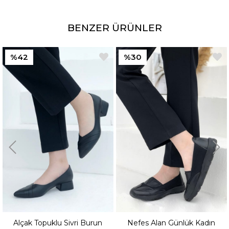
BENZER ÜRÜNLER
%30
%30
ivri Burun
Nefes Alan Günlük Kadın
Nefes Alan Günl