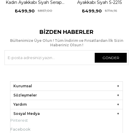
iyah Serap
Ayakkabı Siyah S-2215
A
₺499,90
₺499,90
857,00
₺714,16
₺
BIZDEN HABERLER
Bültenimize Üye Olun ! Tüm İndirim ve Fırsatlardan İlk Sizin
Haberiniz Olsun !
GÖNDER
Kurumsal
Sözleşmeler
Yardım
Sosyal Medya
Pinterest
Facebook