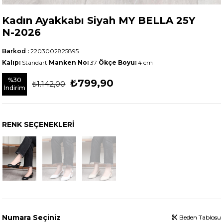
Kadın Ayakkabı Siyah MY BELLA 25Y
N-2026
Barkod
:
2203002825895
Kalıp:
Standart
Manken No:
37
Ökçe Boyu:
4
cm
%
30
₺799,90
₺1.142,00
İndirim
RENK SEÇENEKLERI
Numara Seçiniz
Beden Tablosu
Beden Tablosu
Beden Tablosu