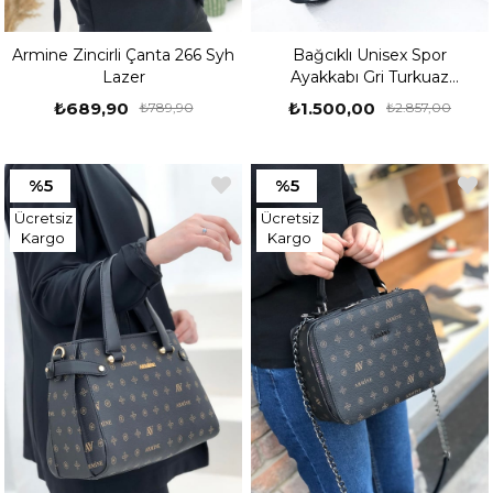
Armine Zincirli Çanta 266 Syh
Bağcıklı Unisex Spor
Lazer
Ayakkabı Gri Turkuaz
HAMMER JACK PERU
₺689,90
₺1.500,00
₺789,90
₺2.857,00
%5
%5
Ücretsiz
Ücretsiz
Kargo
Kargo