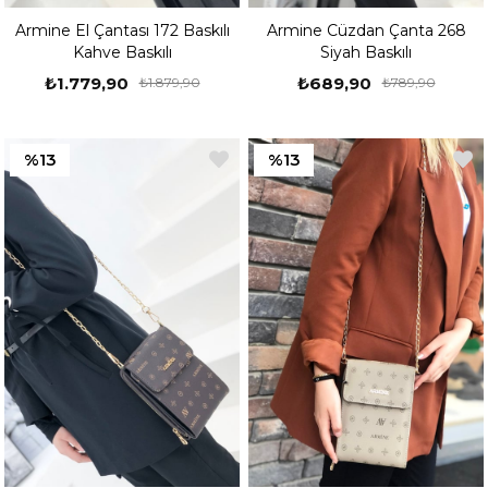
Armine El Çantası 172 Baskılı
Armine Cüzdan Çanta 268
Kahve Baskılı
Siyah Baskılı
₺1.779,90
₺689,90
₺1.879,90
₺789,90
%13
%13