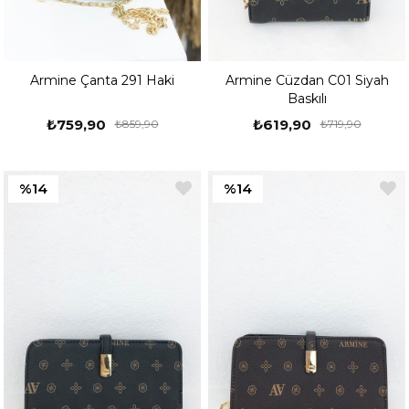
Armine Çanta 291 Haki
Armine Cüzdan C01 Siyah
Baskılı
₺759,90
₺619,90
₺859,90
₺719,90
%14
%14