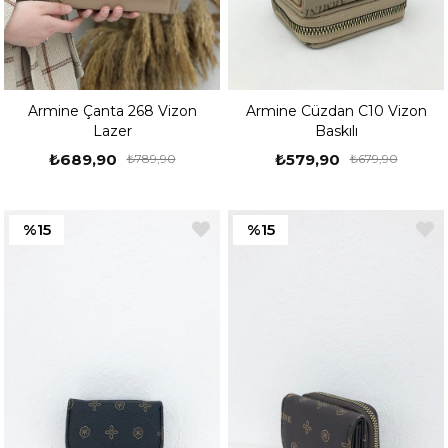
Armine Çanta 268 Vizon
Armine Cüzdan C10 Vizon
Lazer
Baskılı
₺689,90
₺579,90
₺789,90
₺679,90
%15
%15