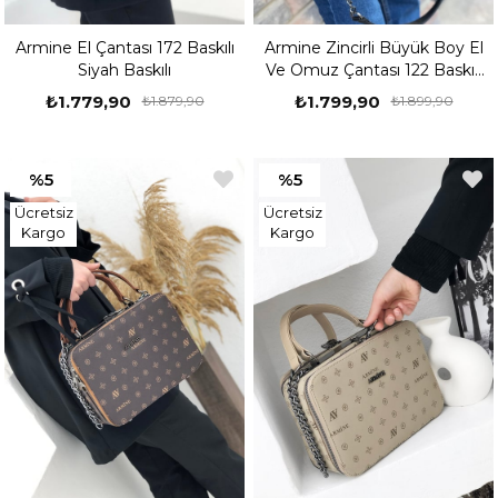
Armine El Çantası 172 Baskılı
Armine Zincirli Büyük Boy El
Siyah Baskılı
Ve Omuz Çantası 122 Baskılı
Siyah Baskılı
₺1.779,90
₺1.799,90
₺1.879,90
₺1.899,90
%5
%5
Ücretsiz
Ücretsiz
Kargo
Kargo