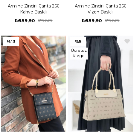
Armine Zincirli Çanta 266
Armine Zincirli Çanta 266
Kahve Baskılı
Vizon Baskılı
₺689,90
₺689,90
₺789,90
₺789,90
%13
%5
Ücretsiz
Kargo