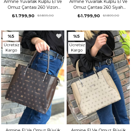
Armine Yuvarlak Kulplu El Ve
Armine Yuvarlak Kulplu El Ve
Omuz Çantası 260 Vizon
Omuz Çantası 260 Siyah
Baskılı
Baskılı
₺1.799,90
₺1.799,90
₺1.899,90
₺1.899,90
%5
%5
Ücretsiz
Ücretsiz
Kargo
Kargo
Armine El Ve Omuz Büyük
Armine El Ve Omuz Büyük