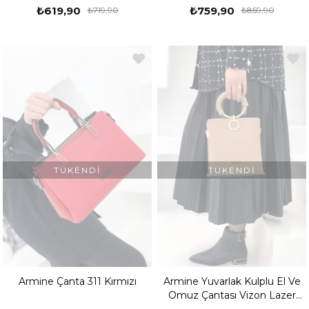
₺619,90
₺759,90
₺719,90
₺859,90
TÜKENDI
TÜKENDI
Armine Çanta 311 Kırmızı
Armine Yuvarlak Kulplu El Ve
Omuz Çantası Vizon Lazer
260