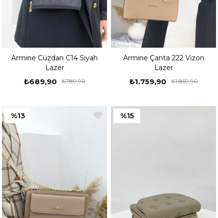
Armine Cüzdan C14 Siyah
Armine Çanta 222 Vizon
Lazer
Lazer
₺689,90
₺1.759,90
₺789,90
₺1.859,90
%13
%15