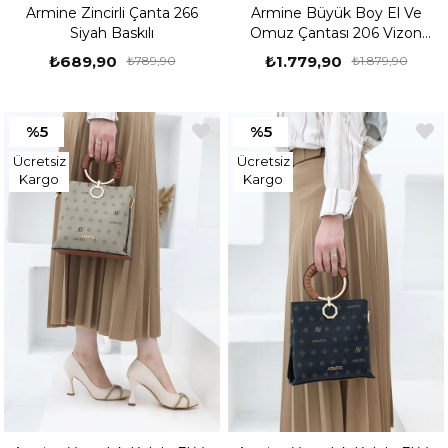
Armine Zincirli Çanta 266
Armine Büyük Boy El Ve
Siyah Baskılı
Omuz Çantası 206 Vizon
Baskılı
₺689,90
₺1.779,90
₺789,90
₺1.879,90
%5
%5
Ücretsiz
Ücretsiz
Kargo
Kargo