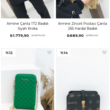
Armine Çanta 172 Baskılı
Armine Zincirli Postacı Çanta
Siyah Kroka
265 Hardal Baskılı
₺1.779,90
₺689,90
₺1.879,90
₺789,90
%12
%14