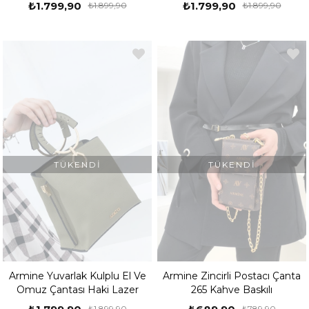
₺1.799,90
₺1.799,90
₺1.899,90
₺1.899,90
TÜKENDI
TÜKENDI
Armine Yuvarlak Kulplu El Ve
Armine Zincirli Postacı Çanta
Omuz Çantası Haki Lazer
265 Kahve Baskılı
₺1.899,90
₺789,90