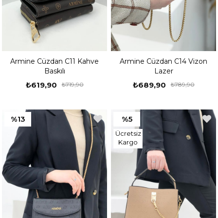
Ayakkabı
,
Kadın Stiletto
,
Kadın Alçak Topuklu Ayakkabı
,
Kadın
Şeffaf Topuklu Ayakkabı
,
Kadın Topuklu Sandalet
,
Kadın Abiye
Ayakkabı
,
Kadın Yüksek Topuklu Ayakkabı
,
Kadın Babet
,
Kadın
Şeffaf Babet
,
Kadın Ev Ayakkabısı
,
Kadın Deri Terlik
,
Kadın Düz
Terlik
,
Kadın Topuklu Terlik
,
Kadın Sandalet
,
Kadın Deri Sandalet
,
Kadın Düz Sandalet
,
Kadın Çanta
,
Kadın Omuz ve Kol Çantası
,
Kadın Sırt Çantası
,
Kadın Portföy Çanta
,
Kadın Armine Çanta
,
Kadın Mammamia Ayakkabı
,
Kadın Beinsteps Ayakkabı
,
Kadın
Armine Cüzdan C11 Kahve
Armine Cüzdan C14 Vizon
Lumberjack Ayakkabı
,
Kadın MP Ayakkabı
,
Kadın Hammerjack
Baskılı
Lazer
Ayakkabı
,
Kadın Jump Ayakkabı
₺619,90
₺689,90
₺719,90
₺789,90
%13
%5
Ücretsiz
Kargo