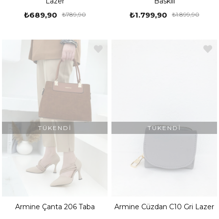
Lazer
Baskılı
₺689,90
₺1.799,90
₺789,90
₺1.899,90
TÜKENDI
TÜKENDI
Armine Çanta 206 Taba
Armine Cüzdan C10 Gri Lazer