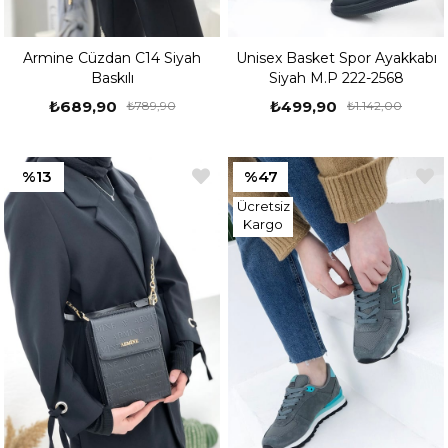
Armine Cüzdan C14 Siyah
Unisex Basket Spor Ayakkabı
Baskılı
Siyah M.P 222-2568
₺689,90
₺499,90
₺789,90
₺1.142,00
%13
%47
Ücretsiz
Kargo