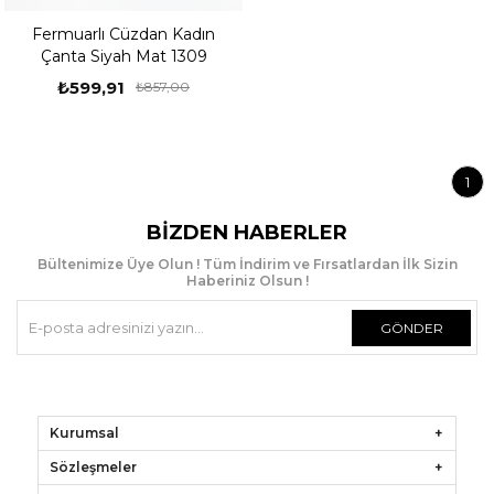
Fermuarlı Cüzdan Kadın
Çanta Siyah Mat 1309
₺599,91
₺857,00
1
BIZDEN HABERLER
Bültenimize Üye Olun ! Tüm İndirim ve Fırsatlardan İlk Sizin
Haberiniz Olsun !
GÖNDER
Kurumsal
Sözleşmeler