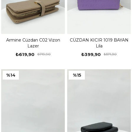
Armine Cüzdan C02 Vizon
CÜZDAN KICIR 1019 BAYAN
Lazer
Lila
₺619,90
₺399,90
₺719,90
₺571,30
%14
%15