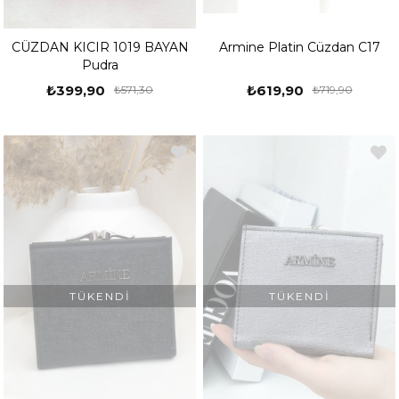
CÜZDAN KICIR 1019 BAYAN
Armine Platin Cüzdan C17
Pudra
₺399,90
₺619,90
₺571,30
₺719,90
TÜKENDI
TÜKENDI