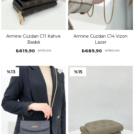
Armine Cüzdan C11 Kahve
Armine Cüzdan C14 Vizon
Baskılı
Lazer
₺619,90
₺689,90
₺719,90
₺789,90
%13
%15