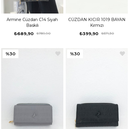
Armine Cüzdan C14 Siyah
CÜZDAN KICIR 1019 BAYAN
Baskılı
Kırmızı
₺689,90
₺399,90
₺789,90
₺571,30
%30
%30