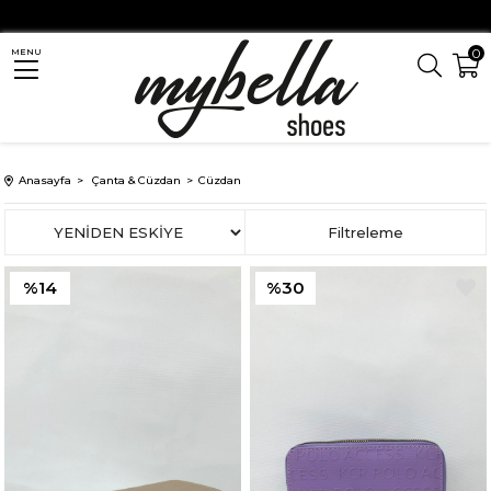
0
MENU
Anasayfa
Çanta & Cüzdan
Cüzdan
Sıralama
Filtreleme
%14
%30