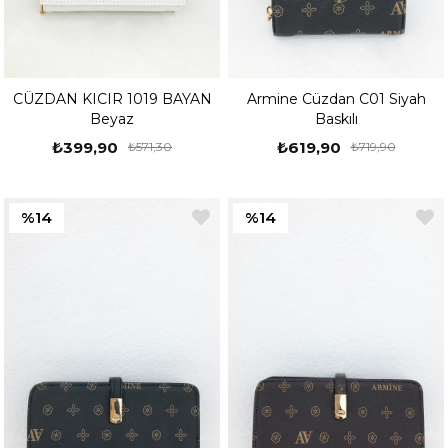
CÜZDAN KICIR 1019 BAYAN
Armine Cüzdan C01 Siyah
Beyaz
Baskılı
₺399,90
₺619,90
₺571,30
₺719,90
%14
%14