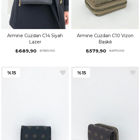
Armine Cüzdan C14 Siyah
Armine Cüzdan C10 Vizon
Lazer
Baskılı
₺689,90
₺579,90
₺789,90
₺679,90
%15
%15