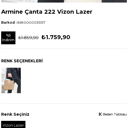
Armine Çanta 222 Vizon Lazer
Barkod
:
8690000035137
%
5
₺1.759,90
₺1.859,90
İndirim
RENK SEÇENEKLERI
Renk Seçiniz
Beden Tablosu
Beden Tablosu
Beden Tablosu
Vizon Lazer