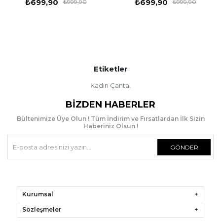
₺699,90
₺699,90
₺999,90
₺999,90
Etiketler
Kadın Çanta
,
BIZDEN HABERLER
Bültenimize Üye Olun ! Tüm İndirim ve Fırsatlardan İlk Sizin
Haberiniz Olsun !
GÖNDER
Kurumsal
Sözleşmeler