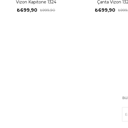
Vizon Kapitone 1324
Çanta Vizon 13
₺699,90
₺699,90
₺999,90
₺999
Bül