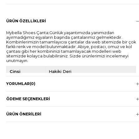
ÜRÜN ÖZELLIKLERI
Mybella Shoes Çanta;Günlük yaşantımızda yanımızdan
ayırmadığımız eşyaların başında çantalarımız gelmektedir.
Kombinlerimizin tamamlayıcısı çantalar da web sitemizde bir çok
farklı renk ve model bulunmaktadır. Abiye, postacı, omuz ve kol
çantası gibi her kombininizi tamamlayacak modelleri web
sitemizde kolayca bulabilirsiniz. Sizde ürünlerimizi incelemeyi
unutmayın.
Cinsi
Hakiki Deri
Taban
Boş
YORUMLAR
(0)
Bağlama Şekli
Boş
ÖDEME SEÇENEKLERI
Sezon
4 Mevsim
Ürün Niteliği
Çanta
ÜRÜN ÖNERILERI
Ürün Meşei
Yerli Üretim
Cinsiyet
Kadın