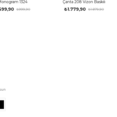
Monogram 1324
Çanta 208 Vizon Baskılı
699,90
₺1.779,90
₺999,90
₺1.879,90
lsun