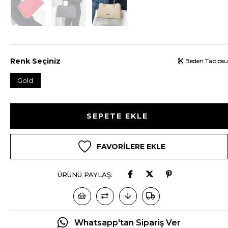
Renk Seçiniz
Beden Tablosu
Beden Tablosu
Beden Tablosu
Gold
FAVORILERE EKLE
ÜRÜNÜ PAYLAŞ:
Whatsapp'tan Sipariş Ver