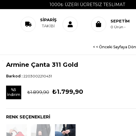
1000₺ ÜZERI ÜCRETSIZ TESLIMAT
SIPARIŞ
SEPETIM
TAKIBI
0
Ürün
< < Önceki Sayfaya Dön
Armine Çanta 311 Gold
Barkod
:
2203002210431
%
5
₺1.799,90
₺1.899,90
İndirim
RENK SEÇENEKLERI