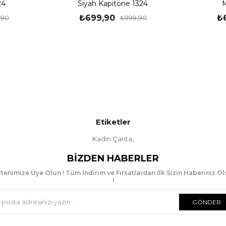
24
Siyah Kapitone 1324
₺699,90
₺
,90
₺999,90
Etiketler
Kadın Çanta
,
BIZDEN HABERLER
tenimize Üye Olun ! Tüm İndirim ve Fırsatlardan İlk Sizin Haberiniz O
!
GÖNDER