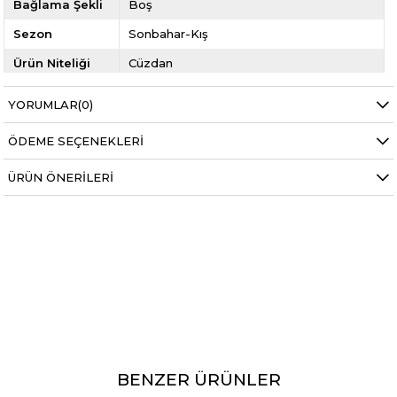
Bağlama Şekli
Boş
Sezon
Sonbahar-Kış
Ürün Niteliği
Cüzdan
Ürün Meşei
Yerli Üretim
YORUMLAR
(0)
Cinsiyet
Kadın
ÖDEME SEÇENEKLERI
Model Kodu
ARMC02CTY
ÜRÜN ÖNERILERI
Yıl
2021 KIŞ
Kategori
Kadın Cüzdan
BENZER ÜRÜNLER