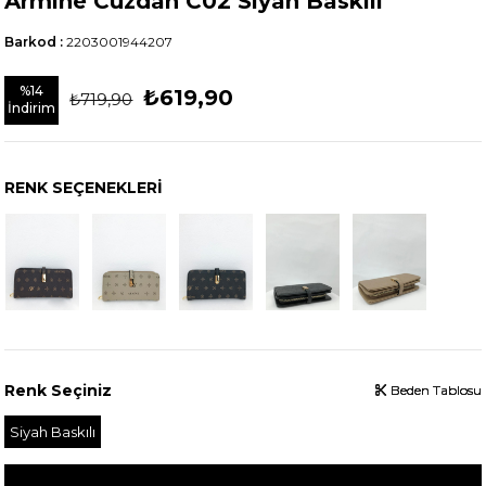
Armine Cüzdan C02 Siyah Baskılı
Barkod
:
2203001944207
%
14
₺619,90
₺719,90
İndirim
RENK SEÇENEKLERI
Renk Seçiniz
Beden Tablosu
Beden Tablosu
Beden Tablosu
Siyah Baskılı