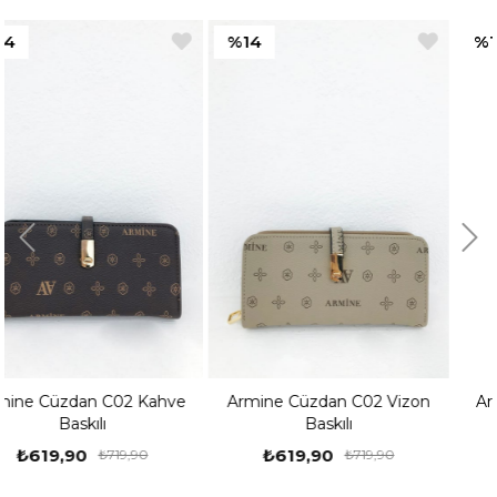
%14
%14
e
Armine Cüzdan C02 Vizon
Armine Cüzdan C01 Siyah
Baskılı
Baskılı
₺619,90
₺619,90
₺719,90
₺719,90