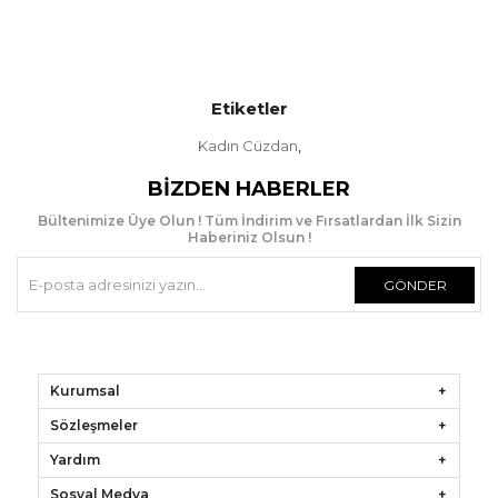
Etiketler
Kadın Cüzdan
,
BIZDEN HABERLER
Bültenimize Üye Olun ! Tüm İndirim ve Fırsatlardan İlk Sizin
Haberiniz Olsun !
GÖNDER
Kurumsal
Sözleşmeler
Yardım
Sosyal Medya