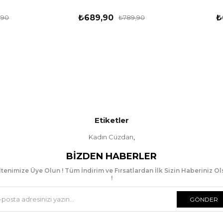
₺689,90
₺
,90
₺789,90
Etiketler
Kadın Cüzdan
,
BIZDEN HABERLER
tenimize Üye Olun ! Tüm İndirim ve Fırsatlardan İlk Sizin Haberiniz O
!
GÖNDER