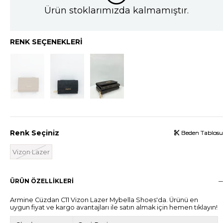
Ürün stoklarımızda kalmamıştır.
RENK SEÇENEKLERI
Renk Seçiniz
Beden Tablosu
Beden Tablosu
Beden Tablosu
Vizon Lazer
ÜRÜN ÖZELLIKLERI
Armine Cüzdan C11 Vizon Lazer Mybella Shoes'da. Ürünü en
uygun fiyat ve kargo avantajları ile satın almak için hemen tıklayın!