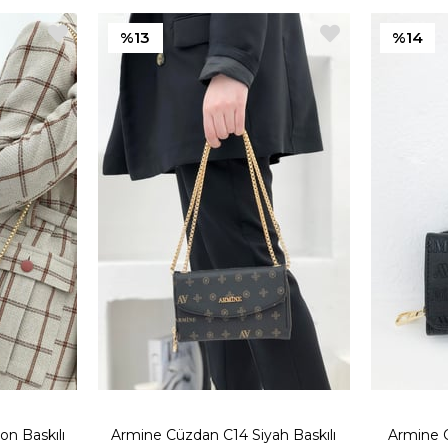
%13
%14
n Baskılı
Armine Cüzdan C14 Siyah Baskılı
Armine C