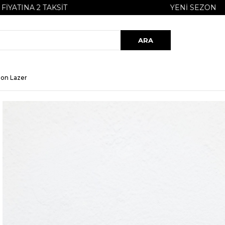
2 TAKSIT
YENI SEZON
zon Lazer