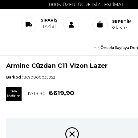
1000₺ ÜZERI ÜCRETSIZ TESLIMAT
SIPARIŞ
SEPETIM
TAKIBI
0
Ürün
< < Önceki Sayfaya Dön
Armine Cüzdan C11 Vizon Lazer
Barkod
:
8690000035052
%
14
₺619,90
₺719,90
İndirim