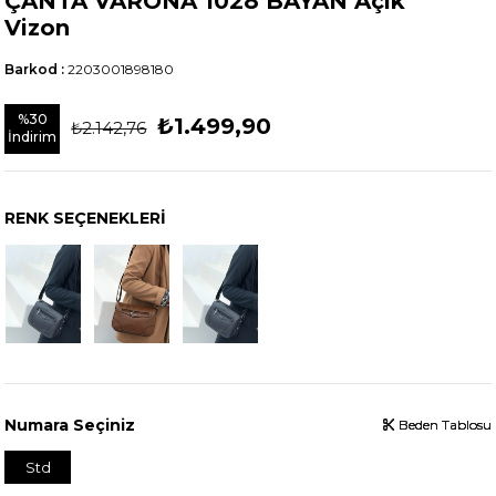
ÇANTA VARONA 1028 BAYAN Açık
Vizon
Barkod
:
2203001898180
%
30
₺1.499,90
₺2.142,76
İndirim
RENK SEÇENEKLERI
Numara Seçiniz
Beden Tablosu
Beden Tablosu
Beden Tablosu
Std