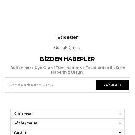
Etiketler
Günlük Çanta
,
BIZDEN HABERLER
Bültenimize Üye Olun ! Tüm İndirim ve Fırsatlardan İlk Sizin
Haberiniz Olsun !
GÖNDER
Kurumsal
Sözleşmeler
Yardım