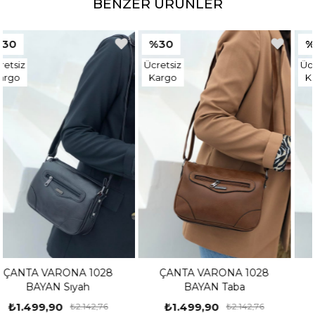
BENZER ÜRÜNLER
%30
%30
Ücretsiz
Ücretsiz
Kargo
Kargo
ÇANTA VARONA 1028
ÇANTA VARONA 1028
BAYAN Taba
BAYAN Sıyah
₺1.499,90
₺1.499,90
₺2.142,76
₺2.142,76