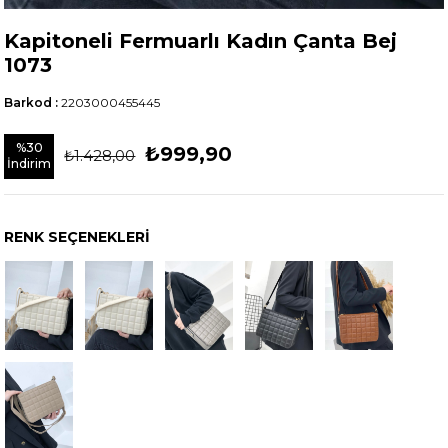
Kapitoneli Fermuarlı Kadın Çanta Bej
1073
Barkod
:
2203000455445
%
30
₺999,90
₺1.428,00
İndirim
RENK SEÇENEKLERI