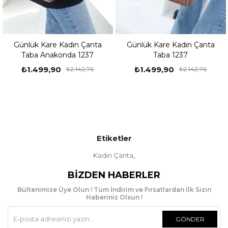
ta
Günlük Kare Kadın Çanta
Günlük Kare Kadın Çant
Taba 1237
Siyah Anakonda 1237
₺1.499,90
₺1.499,90
₺2.142,76
₺2.142,76
Etiketler
Kadın Çanta
,
BIZDEN HABERLER
Bültenimize Üye Olun ! Tüm İndirim ve Fırsatlardan İlk Sizin
Haberiniz Olsun !
GÖNDER