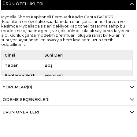
ÜRÜN ÖZELLIKLERI
Mybella Shoes Kapitoneli Fermuarlı Kadın Çanta Bej 1073
;kadınların en özel aksesuarlarından olan çantalar her tarzda ve
kesimde Mybellada sizleri bekliyor.Kapitoneli tasarıma sahip bu
modelimiz iç hacmi geniş ve çok bölmeli olarak sayfamızda yerini
aldı. Günlük çanta modelimiz fermuarlı oluşula rahat bir kullanım
sunuyor. Ayarlanabilen askısıyla hem kısa hem uzun tercih
edebillirsiniz.
Cinsi
Suni Deri
Taban
Boş
Bağlama Şekli
Fermuarlı
Sezon
4 Mevsim
YORUMLAR
(0)
Ürün Niteliği
Çanta
ÖDEME SEÇENEKLERI
Ürün Meşei
Yerli Üretim
ÜRÜN ÖNERILERI
Cinsiyet
Kadın
Model Kodu
AYK1073CTY
Yıl
2019 YAZ