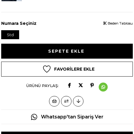
Numara Seçiniz
Beden Tablosu
Beden Tablosu
Beden Tablosu
Std
FAVORILERE EKLE
ÜRÜNÜ PAYLAŞ:
Whatsapp'tan Sipariş Ver