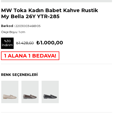
MW Toka Kadın Babet Kahve Rustik
My Bella 26Y YTR-285
Barkod
:
2203003466905
Ökçe Boyu: 1 cm
%
30
₺1.000,00
₺1.428,60
İndirim
1 ALANA 1 BEDAVA!
RENK SEÇENEKLERI