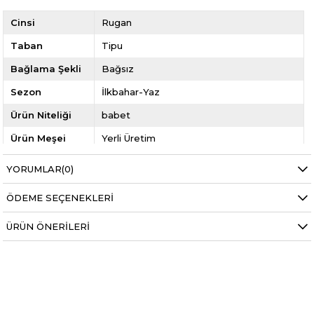
Cinsi
Rugan
Taban
Tipu
Bağlama Şekli
Bağsız
Sezon
İlkbahar-Yaz
Ürün Niteliği
babet
Ürün Meşei
Yerli Üretim
Cinsiyet
Kadın
YORUMLAR
(0)
Model Kodu
My Bella YTR-285
ÖDEME SEÇENEKLERI
Yıl
2026 İLKBAHAR YAZ
ÜRÜN ÖNERILERI
Kategori
Kadın Babet