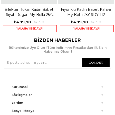
 Tokalı Kadın Babet
Fiyonklu Kadın Babet Kahve
Tokalı Ka
ugan My Bella 25Y
My Bella 25Y SDY-112
Bell
SDY-113
99,90
₺499,90
₺999
₺714,16
₺714,16
ALANA 1 BEDAVA!
1 ALANA 1 BEDAVA!
1 A
BIZDEN HABERLER
Bültenimize Üye Olun ! Tüm İndirim ve Fırsatlardan İlk Sizin
Haberiniz Olsun !
GÖNDER
Kurumsal
Sözleşmeler
Yardım
Sosyal Medya