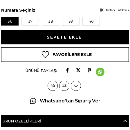
Numara Seçiniz
Beden Tablosu
Beden Tablosu
Beden Tablosu
36
37
38
39
40
FAVORILERE EKLE
ÜRÜNÜ PAYLAŞ:
Whatsapp'tan Sipariş Ver
ÜRÜN ÖZELLIKLERI