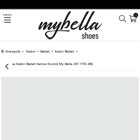
0
MENU
Anasayfa
Kadın
Babet
Kadın Babet
MW Toka Kadın Babet Kahve Rustik My Bella 26Y YTR-285