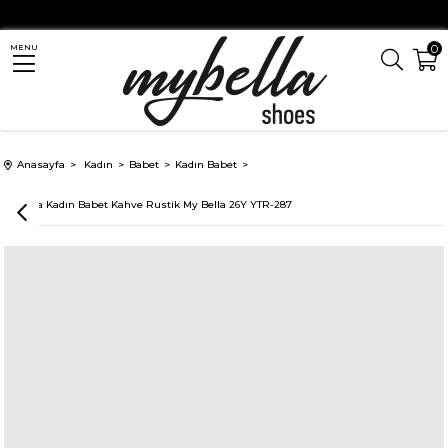
0
MENU
Anasayfa
Kadın
Babet
Kadın Babet
nn Toka Kadın Babet Kahve Rustik My Bella 26Y YTR-287