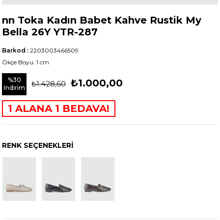
nn Toka Kadın Babet Kahve Rustik My
Bella 26Y YTR-287
Barkod
:
2203003466509
Ökçe Boyu: 1 cm
%
30
₺1.000,00
₺1.428,60
İndirim
1 ALANA 1 BEDAVA!
RENK SEÇENEKLERI