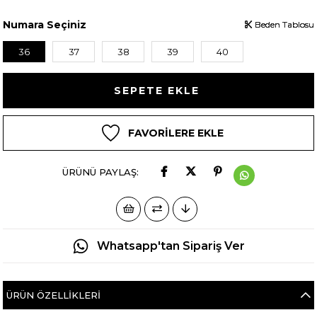
Numara Seçiniz
Beden Tablosu
Beden Tablosu
Beden Tablosu
36
37
38
39
40
FAVORILERE EKLE
ÜRÜNÜ PAYLAŞ:
Whatsapp'tan Sipariş Ver
ÜRÜN ÖZELLIKLERI