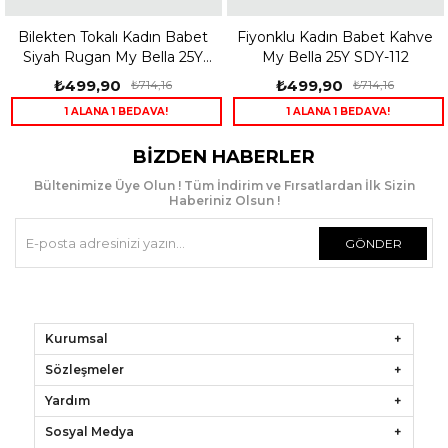
Bilekten Tokalı Kadın Babet
Fiyonklu Kadın Babet Kahve
Siyah Rugan My Bella 25Y
My Bella 25Y SDY-112
SDY-113
₺499,90
₺499,90
₺714,16
₺714,16
1 ALANA 1 BEDAVA!
1 ALANA 1 BEDAVA!
BIZDEN HABERLER
Bültenimize Üye Olun ! Tüm İndirim ve Fırsatlardan İlk Sizin
Haberiniz Olsun !
GÖNDER
Kurumsal
Sözleşmeler
Yardım
Sosyal Medya