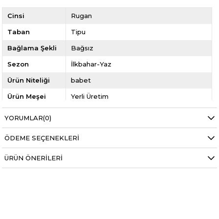
Cinsi
Rugan
Taban
Tipu
Bağlama Şekli
Bağsız
Sezon
İlkbahar-Yaz
Ürün Niteliği
babet
Ürün Meşei
Yerli Üretim
Cinsiyet
Kadın
YORUMLAR
(0)
Model Kodu
My Bella YTR-287
ÖDEME SEÇENEKLERI
Yıl
2026 İLKBAHAR YAZ
ÜRÜN ÖNERILERI
Kategori
Kadın Ayakkabı