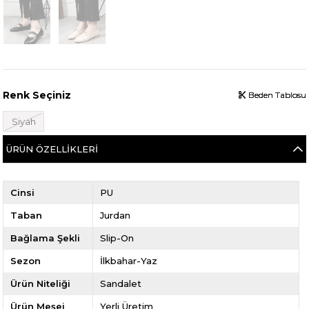
Renk Seçiniz
Beden Tablosu
Beden Tablosu
Beden Tablosu
Siyah
ÜRÜN ÖZELLIKLERI
Cinsi
PU
Taban
Jurdan
Bağlama Şekli
Slip-On
Sezon
İlkbahar-Yaz
Ürün Niteliği
Sandalet
Ürün Meşei
Yerli Üretim