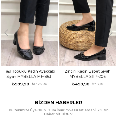
abı
Zincirli Kadın Babet Siyah
Kadın Ayakkabı Siyah Rug
631
MYBELLA SRP-206
MYBELLA SRP-188
₺499,90
₺799,90
₺714,16
₺1.142,00
BIZDEN HABERLER
Bültenimize Üye Olun ! Tüm İndirim ve Fırsatlardan İlk Sizin
Haberiniz Olsun !