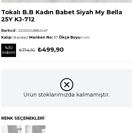
Tokalı B.B Kadın Babet Siyah My Bella
25Y KJ-712
Barkod
:
2203002882447
Kalıp:
Standart
Manken No:
37
Ökçe Boyu:
1
cm
%
30
₺499,90
₺714,16
İndirim
Ürün stoklarımızda kalmamıştır.
RENK SEÇENEKLERI