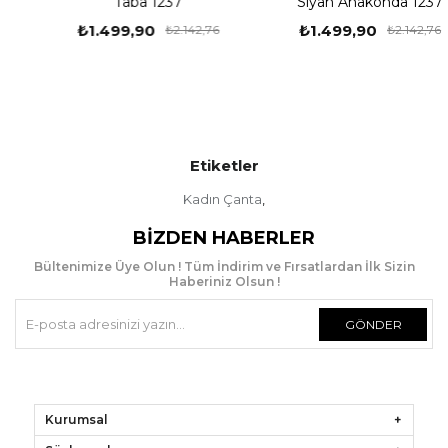
Taba 1237
Siyah Anakonda 1237
₺1.499,90
₺1.499,90
₺2.142,76
₺2.142,76
Etiketler
Kadın Çanta
,
BIZDEN HABERLER
Bültenimize Üye Olun ! Tüm İndirim ve Fırsatlardan İlk Sizin
Haberiniz Olsun !
GÖNDER
Kurumsal