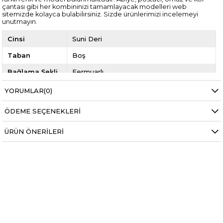
çantası gibi her kombininizi tamamlayacak modelleri web
sitemizde kolayca bulabilirsiniz. Sizde ürünlerimizi incelemeyi
unutmayın.
Cinsi
Suni Deri
Taban
Boş
Bağlama Şekli
Fermuarlı
Sezon
4 Mevsim
YORUMLAR
(0)
Ürün Niteliği
Çanta
ÖDEME SEÇENEKLERI
Ürün Meşei
Yerli Üretim
ÜRÜN ÖNERILERI
Cinsiyet
Kadın
Model Kodu
AYK1237CTY
Yıl
2020 YAZ
Kategori
Kadın Çanta