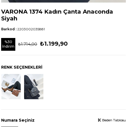
VARONA 1374 Kadın Çanta Anaconda
Siyah
Barkod
:
2203002035881
%
30
₺1.199,90
₺1.714,00
İndirim
RENK SEÇENEKLERI
Numara Seçiniz
Beden Tablosu
Beden Tablosu
Beden Tablosu