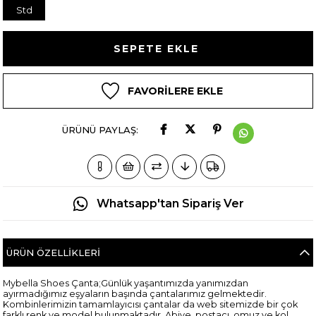
Std
FAVORILERE EKLE
ÜRÜNÜ PAYLAŞ:
Whatsapp'tan Sipariş Ver
ÜRÜN ÖZELLIKLERI
Mybella Shoes Çanta;Günlük yaşantımızda yanımızdan
ayırmadığımız eşyaların başında çantalarımız gelmektedir.
Kombinlerimizin tamamlayıcısı çantalar da web sitemizde bir çok
farklı renk ve model bulunmaktadır. Abiye, postacı, omuz ve kol