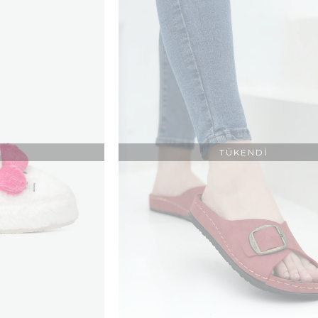
eri şıklık ile ön plana çıkar. Üstelik ev içinde dahi sizin kendi moda
 moda kadın ev ayakkabısı modelleri
ile birlikte şimdi modayı evi
rün bir arada sunulur. Üstelik her bir ürün farklı kategorilerde bir a
enler için ise farklı bir kategori yer alır. Bu alanda herkesin isteğ
durumu söz konusu olmaz.
Deri kadın ev ayakkabısı modelleri
ile bi
arkaya sıralanır. Üstelik her bir ürün doğal deriden yapılmıştır. Y
kkabıdır. Deri ayakkabı dış görünüşü ile dikkat çeker. Bu alanda da d
niz.
I
TÜKENDI
elleri ve Fiyatları
a geniş bir aralığa sahiptir.
Süet kadın ev ayakkabısı modelleri
d
 oldukları için daha ağır ve klas bir duruşları olur. Özellikle süet
 altında onlarca ayakkabı çeşidi vardır. Üstelik her biri kalitesi ile ö
Öncelikle yüksek topuklu ayakkabılar kadınların vazgeçilmezleri arasın
derler. Bu yüzden de yüksek topuklu olan ayakkabılar her zaman terci
ayakkabısı modelleri
de yüksek topuklu çok fazla giyemeyenler için s
 3 ile 5 cm arasında değişkenlik gösterir.
Kadın ev ayakkabısı mode