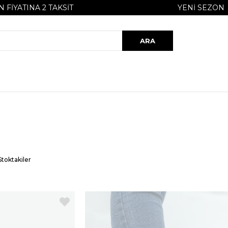
N FIYATINA 2 TAKSIT
YENI SEZON
plana çıkan birçok model mevcut. Üstelik her biri birbirinden şık bir 
e şimdi her yaş grubundan kimseler istedikleri ayakkabıya anında sahip 
Stoktakiler
aynaklı olan en ufak bir rahatsızlık da ortaya koymazlar. Bugün e
in ev ayakkabıları öne çıkar.
Kadın ev ayakkabısı modelleri
ile şimd
lsa herkesin kendine özgü olan bir ayakkabısı vardır. Bu tarz denilen
ut.
Kadın ev ayakkabısı fiyatları
ile oldukça uygun bir yapıya sah
ik en uygun fiyata istenen bir ürüne anında sahip olunabilir.
Yeni sez
iz. Yeni sezona özel olan bu ürünler hem çok kullanışlı hem de konf