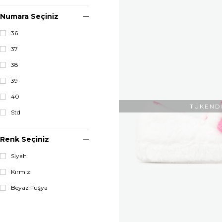
kişiler için bu yeni sezon ürünl
Numara Seçiniz
edilmiş bir yapıya yer verir.
En
kişilere özgü birçok avantajlı ü
36
içinde yer alır. Şık olmak istey
37
aşamasında zorluk yaşanması 
38
hem de rahat olan ürünler arka 
tescil edilmiş olan bir deri aya
39
birlikte ev içinde de şık olabilirsi
40
TÜKEND
Std
Kadın Ev Ayakkabısı Mod
Renk Seçiniz
Ev ayakkabısı modelleri oldukç
görünüme sahip olur. Süet tarzı
Siyah
çeşitlilik sunulur. Yani süet adı
Kırmızı
alanda çok fazla tercih edilir. 
ayakkabı ve terlikleri tercih e
Beyaz Fuşya
gösterebilir.
Alçak topuklu ev 
şekilde giyebilir. Topuk boyutu