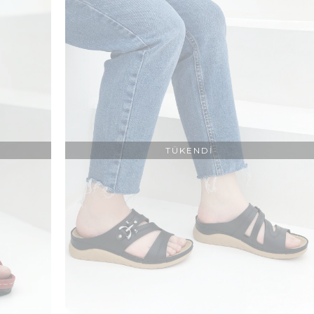
nızı ortaya çıkarmada yardımcı olmaktadır. Her bir ürün kalitesi tescil
nize taşıyabilirsiniz. Burada modayı ve trendleri yakından takip ede
raya gelir. Yani sadeliği sevenler için sade ürünler ayrı bir kategori
ine uygun olan ve tarzına hitap eden ürünler yer alır. Bu yüzden seçim
rlikte deriden vazgeçemem diyenler için öne çıkar. Bu alanda hem şı
apay herhangi bir katkı maddesi içinde yer almaz. Bu yüzden kalitesi
ış görünüşü ile dikkat çeken ürünler bir arada sunulur. Bu ürünler ile
TÜKENDI
e bunlardan biridir. Süet tarzı ayakkabılar her zaman daha şık bi
 tarzından hiç vazgeçemeyenler için bu alanda kategori içinde onlarca
n plana çıkar.
Yüksek topuklu kadın ev ayakkabısı modelleri
de b
da yer alır. Özellikle birçok kadın ev içinde bile yüksek topuklu olan
hte ilk sırada yer alır. Ancak topuk boyutu tercihe göre değişkenlik
unulur. Alçak topuklu olduğu için herkes bu ayakkabıyı çok rahat bi
lleri 2021
yılı ile birlikte üstüne katarak gelişmeye devam etti. Bu