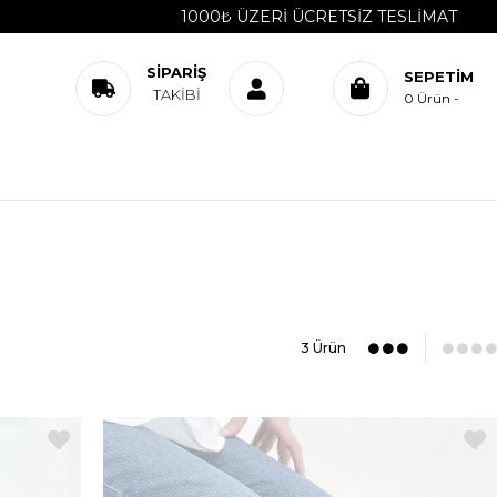
1000₺ ÜZERI ÜCRETSIZ TESLIMAT
SIPARIŞ
SEPETIM
TAKIBI
0
Ürün
yapıya sahip.
olabilirler. Bu alanda çok şık ve kullanışlı olan ayakkabılar sıralanır
3 Ürün
vde kullanılan ayakkabı tipi artmış durumda. Ev içinde rahatına ve
i herkes kendi tarzına uygun olan bir ayakkabı modeline anında sahip
 durum her şeyde kendini gösterir. Bu yüzden ev ayakkabısı alanında ön
ip. Çok pahalı olma gibi bir durum söz konusu değil. Her bir ürü
on kadın ev ayakkabısı modelleri
ürünleri ile tanışmadıysanız eğe
orlu yapıları ile anında dikkat çekerler. Modayı yakından takip eden