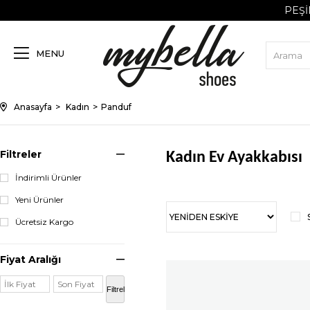
PEŞI
MENU
Anasayfa
Kadın
Panduf
Filtreler
Kadın Ev Ayakkabısı
İndirimli Ürünler
Kadın ev ayakkabısı alanında ön 
Yeni Ürünler
Kadın ev ayakkabısı
ürünleri il
Ücretsiz Kargo
Üstelik her biri kullanımdan k
konforuna önem veren kişiler iç
olabilir. Çünkü ev içinde dahi o
Fiyat Aralığı
plana çıkan tarz ürünler mevc
birbirinden şık ve rahat. Üstel
Filtrele
şimdi tanışmaya başlayabilirsin